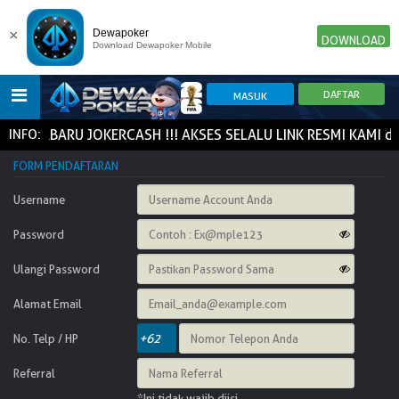
×
Dewapoker
DOWNLOAD
Download Dewapoker Mobile
ME TERBARU JOKERCASH !!! AKSES SELALU LINK RESMI KAMI d
INFO:
HOME
FORM PENDAFTARAN
Username
POKER
SLOT GAME
IDN E-LOTTERY
Password
NEW
NEW
Ulangi Password
SPORTBOOK
LIVE CASINO
IDNLIVE
NEW
Alamat Email
TOGEL
ESPORTS
ARCADE
No. Telp / HP
NEW
NEW
NEW
Referral
TEMBAK IKAN
IDNRAFFLE
IDNTRADE
*Ini tidak wajib diisi